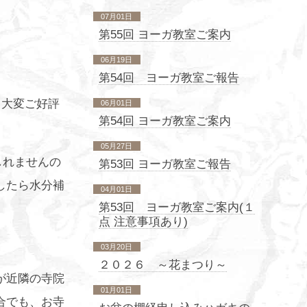
07月01日
第55回 ヨーガ教室ご案内
06月19日
第54回 ヨーガ教室ご報告
、大変ご好評
06月01日
第54回 ヨーガ教室ご案内
05月27日
しれませんの
第53回 ヨーガ教室ご報告
したら水分補
04月01日
第53回 ヨーガ教室ご案内(１
点 注意事項あり)
03月20日
２０２６ ～花まつり～
が近隣の寺院
01月01日
合でも、お寺