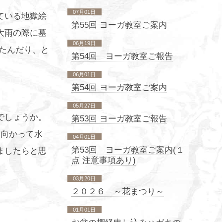
07月01日
ている地獄絵
第55回 ヨーガ教室ご案内
大雨の際に墓
06月19日
たんだり、と
第54回 ヨーガ教室ご報告
06月01日
第54回 ヨーガ教室ご案内
05月27日
でしょうか。
第53回 ヨーガ教室ご報告
に向かって水
04月01日
第53回 ヨーガ教室ご案内(１
ましたらと思
点 注意事項あり)
03月20日
２０２６ ～花まつり～
01月01日