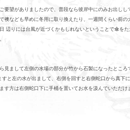
ご要望がありましたので、普段なら彼岸中にのみお出しし
で襖なども早めに冬用に取り換えたり、一週間くらい前の
日 辺りには台風が近づくかもしれないということで傘をた
。
ら見まして左側の水場の部分が竹から石製になったところ
ますと左の水が出まして、右側を回すと右側蛇口から真下
ます方は右側蛇口下に手桶を置いてお水を汲んでいただけ