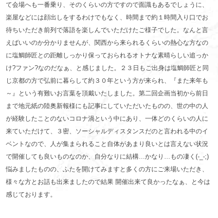
て会場へも一番乗り、そのくらいの方ですので面識もあるでしょうに、
楽屋などには顔出しをするわけでもなく、時間まで約１時間入り口でお
待ちいただき前列で落語を楽しんでいただけたご様子でした。なんと言
えばいいのか分かりませんが、関西から来られるくらいの熱心な方なの
に塩鯛師匠との距離しっかり保っておられるオトナな素晴らしい追っか
け?ファン?なのだなぁ、と感じました。２３日もご出身は塩鯛師匠と同
じ京都の方で弘前に暮らして約３０年という方が来られ、『また来年も
～』という有難いお言葉を頂戴いたしました。第二回企画当初から前日
まで地元紙の陸奥新報様にも記事にしていただいたものの、世の中の人
が経験したことのないコロナ渦という中にあり、一体どのくらいの人に
来ていただけて、３密、ソーシャルディスタンスだのと言われる中のイ
ベントなので、人が集まられること自体があまり良いとは言えない状況
で開催しても良いものなのか、自分なりに結構…かなり…もの凄く(-_-;)
悩みましたものの、ふたを開けてみますと多くの方にご来場いただき、
様々な方とお話も出来ましたので結果 開催出来て良かったなぁ、と今は
感じております。