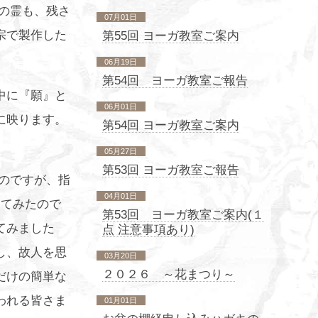
の霊も、残さ
07月01日
宗で製作した
第55回 ヨーガ教室ご案内
06月19日
第54回 ヨーガ教室ご報告
中に『願』と
06月01日
に映ります。
第54回 ヨーガ教室ご案内
05月27日
第53回 ヨーガ教室ご報告
のですが、指
04月01日
ってみたので
第53回 ヨーガ教室ご案内(１
てみました
点 注意事項あり)
し、故人を思
03月20日
２０２６ ～花まつり～
だけの簡単な
われる皆さま
01月01日