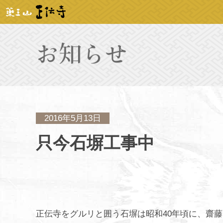
2016年5月13日
只今石塀工事中
正伝寺をグルリと囲う石塀は昭和40年頃に、齋